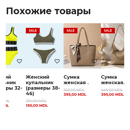
Похожие товары
ский
Женский
Сумка
Сумка
альник
купальник
женская .
женская.
меры 32-
(размеры 38-
525,00
MDL
445,00
MDL
46)
395,00
MDL
395,00
MDL
0
MDL
210,00
MDL
0
MDL
195,00
MDL