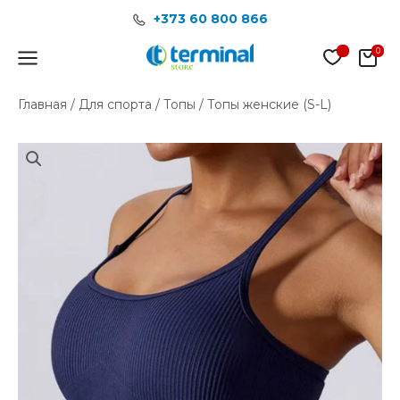
Перейти
+373 60 800 866
к
содержимому
Main
Menu
Главная
/
Для спорта
/
Топы
/ Топы женские (S-L)
Количество
товара
Топы
женские
(S-
L)