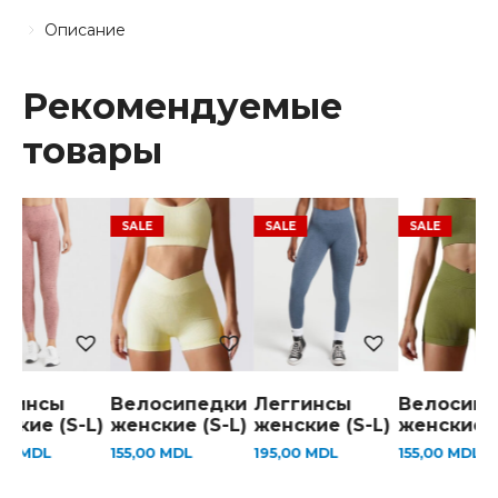
Описание
Рекомендуемые
товары
ггинсы
Велосипедки
Леггинсы
Велосипе
ские (S-L)
женские (S-L)
женские (S-L)
женские (
,00
MDL
155,00
MDL
195,00
MDL
155,00
MDL