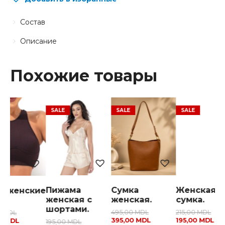
Состав
Описание
Похожие товары
Пижама
Сумка
Женская
ы женские
женская с
женская.
сумка.
шортами.
495,00
MDL
215,00
MDL
0
MDL
395,00
MDL
195,00
MDL
0
MDL
195,00
MDL