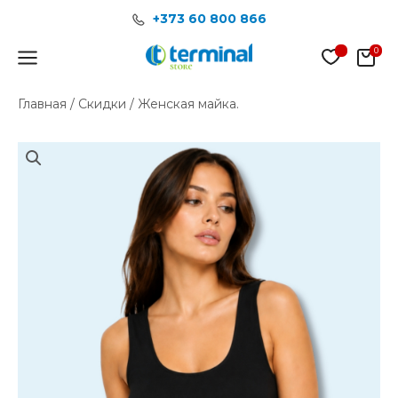
Перейти
+373 60 800 866
к
содержимому
Main
Menu
Главная
/
Скидки
/ Женская майка.
Количество
товара
Женская
майка.