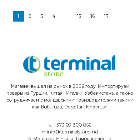
1
2
3
4
…
15
16
17
→
Магазин вышел на рынок в 2006 году. Импортируем
товары из Турции, Китая, Италии, Узбекистана, а также
сотрудничаем с молдавскими производителями такими
как Buburuza, Dogotari, Kinderush.
+373 60 800 866
info@terminalstore.md
Молдова, Бельцы, Тымпларелор 1а.