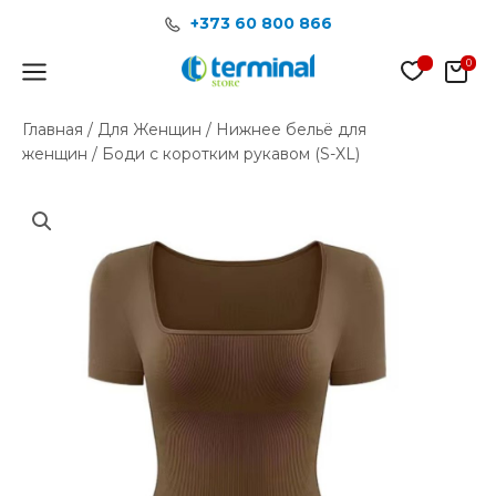
Перейти
+373 60 800 866
к
содержимому
Main
Menu
Главная
/
Для Женщин
/
Нижнее бельё для
женщин
/ Боди с коротким рукавом (S-XL)
Количество
товара
Боди
с
коротким
рукавом
(S-
XL)