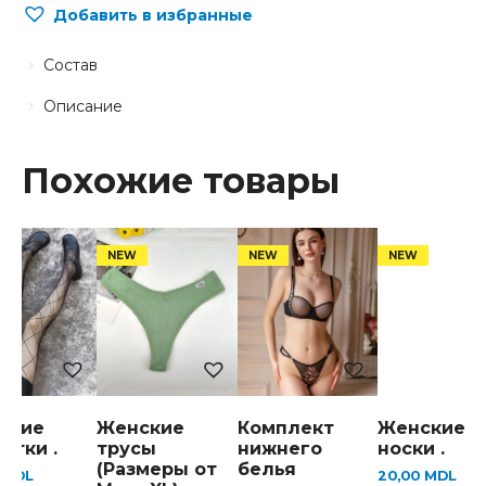
Добавить в избранные
Состав
Описание
Похожие товары
ские
Женские
Комплект
Женские
отки .
трусы
нижнего
носки .
(Размеры от
белья
0
MDL
20,00
MDL