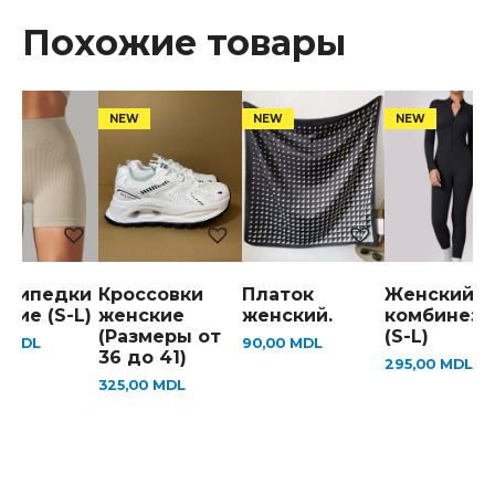
Похожие товары
осипедки
Кроссовки
Платок
Женский
кие (S-L)
женские
женский.
комбинезо
(Размеры от
(S-L)
0
MDL
90,00
MDL
36 до 41)
295,00
MDL
325,00
MDL