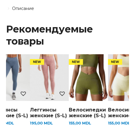
Описание
Рекомендуемые
товары
ггинсы
Леггинсы
Велосипедки
Велосипе
ские (S-L)
женские (S-L)
женские (S-L)
женские (
,00
MDL
195,00
MDL
155,00
MDL
155,00
MDL