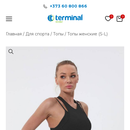
Перейти
+373 60 800 866
к
содержимому
Main
Menu
Главная
/
Для спорта
/
Топы
/ Топы женские (S-L)
Количество
товара
Топы
женские
(S-
L)