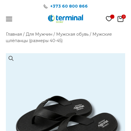
Перейти
+373 60 800 866
к
содержимому
Main
Menu
Главная
/
Для Мужчин
/
Мужская обувь
/ Мужские
шлёпанцы (размеры 40-45)
Количество
товара
Мужские
шлёпанцы
(размеры
40-
45)