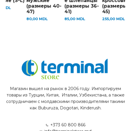
кие (S-L)
мужские
е шлёпанцы
кроссовки
(размеры 40-
(размеры 36-
(размеры 4
0
MDL
47)
41)
45)
80,00
MDL
85,00
MDL
255,00
MDL
Магазин вышел на рынок в 2006 году. Импортируем
товары из Турции, Китая, Италии, Узбекистана, а также
сотрудничаем с молдавскими производителями такими
как Buburuza, Dogotari, Kinderush.
+373 60 800 866