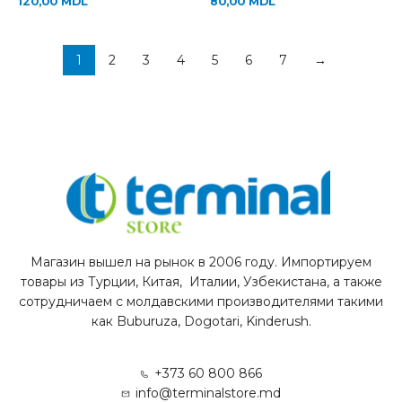
120,00
MDL
80,00
MDL
1
2
3
4
5
6
7
→
Магазин вышел на рынок в 2006 году. Импортируем
товары из Турции, Китая, Италии, Узбекистана, а также
сотрудничаем с молдавскими производителями такими
как Buburuza, Dogotari, Kinderush.
+373 60 800 866
info@terminalstore.md