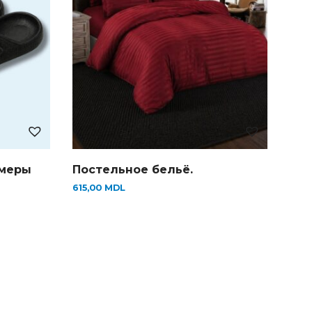
змеры
Постельное бельё.
615,00
MDL