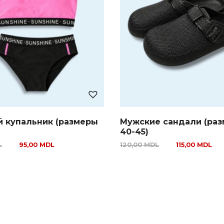
й купальник (размеры
Мужские сандали (ра
40-45)
L
95,00
MDL
120,00
MDL
115,00
MDL