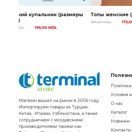
Женский купальник (размеры
Топы женские (S-
38-46)
195,00
MDL
175,00
210,00
MDL
195,00
MDL
Полезн
Политика
Условия 
Магазин вышел на рынок в 2006 году.
О нас
Импортируем товары из Турции,
Каталог
Китая, Италии, Узбекистана, а также
сотрудничаем с молдавскими
Новинки
производителями такими как
Контакты