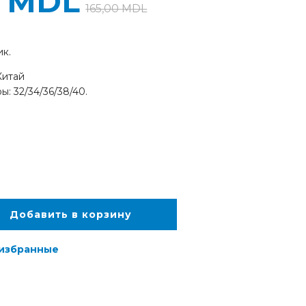
0
MDL
165,00
MDL
ик.
Китай
ы: 32/34/36/38/40.
Добавить в корзину
 избранные