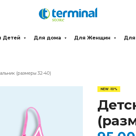
 Детей
Для дома
Для Женщин
Для
альник (размеры 32-40)
Количество
товара
Детский
Детс
купальник
(размеры
32-
(раз
40)