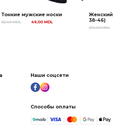
онкие мужские носки
Женский купальн
38-46)
2,00
MDL
49,00
MDL
210,00
MDL
195,00
M
а
Наши соцсети
Способы оплаты