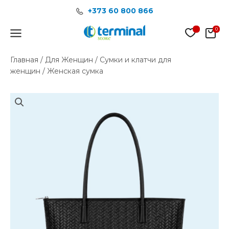
Перейти
+373 60 800 866
к
содержимому
Main
Menu
Главная
/
Для Женщин
/
Сумки и клатчи для
женщин
/ Женская сумка
Количество
товара
Женская
сумка