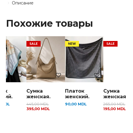
Описание
Похожие товары
ток
Сумка
Платок
Сумка
ский.
женская.
женский.
женская .
0
MDL
445,00
MDL
90,00
MDL
265,00
MDL
395,00
MDL
195,00
MDL