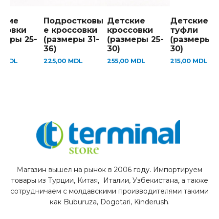
ские
Подростковы
Детские
Детские
ссовки
е кроссовки
кроссовки
туфли
меры 25-
(размеры 31-
(размеры 25-
(размеры 2
36)
30)
30)
0
MDL
225,00
MDL
255,00
MDL
215,00
MDL
Магазин вышел на рынок в 2006 году. Импортируем
товары из Турции, Китая, Италии, Узбекистана, а также
сотрудничаем с молдавскими производителями такими
как Buburuza, Dogotari, Kinderush.