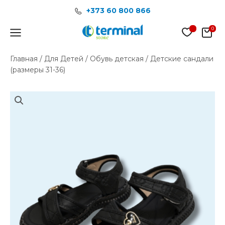
Перейти
+373 60 800 866
к
содержимому
Main
Menu
Главная
/
Для Детей
/
Обувь детская
/ Детские сандали
(размеры 31-36)
Количество
товара
Детские
сандали
(размеры
31-
36)