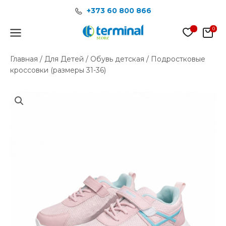
Перейти
+373 60 800 866
к
содержимому
Main
Menu
Главная
/
Для Детей
/
Обувь детская
/ Подростковые
кроссовки (размеры 31-36)
Количество
товара
Подростковые
кроссовки
(размеры
31-
36)