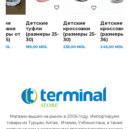
Детские
ские
Детские
Детские
туфли
ссовки
кроссовки
кроссовки
(размеры 25-
змеры от
(размеры 25-
(размеры 3
30)
о 25)
30)
36)
185,00
MDL
0
MDL
255,00
MDL
245,00
MDL
Магазин вышел на рынок в 2006 году. Импортируем
товары из Турции, Китая, Италии, Узбекистана, а также
сотрудничаем с молдавскими производителями такими