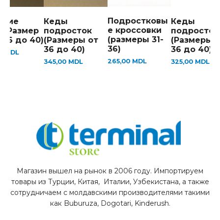
Подростковы
ские
Кеды
Кеды
е кроссовки
ы(Размер
подросток
подросток
(размеры 31-
 36 до 40)
(Размеры от
(Размеры 
36)
36 до 40)
36 до 40)
00
MDL
265,00
MDL
345,00
MDL
325,00
MDL
Магазин вышел на рынок в 2006 году. Импортируем
товары из Турции, Китая, Италии, Узбекистана, а также
сотрудничаем с молдавскими производителями такими
как Buburuza, Dogotari, Kinderush.