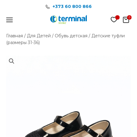
Перейти
+373 60 800 866
к
содержимому
Main
Menu
Главная
/
Для Детей
/
Обувь детская
/ Детские туфли
(размеры 31-36)
Количество
товара
Детские
туфли
(размеры
31-
36)