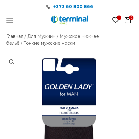
Перейти
+373 60 800 866
к
содержимому
Main
Menu
Главная
/
Для Мужчин
/
Мужское нижнее
бельё
/ Тонкие мужские носки
Количество
товара
Тонкие
мужские
носки