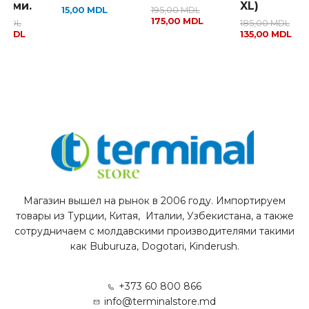
тами.
XL)
15,00
MDL
195,00
MDL
175,00
MDL
0
MDL
185,00
MDL
0
MDL
135,00
MDL
Магазин вышел на рынок в 2006 году. Импортируем
товары из Турции, Китая, Италии, Узбекистана, а также
сотрудничаем с молдавскими производителями такими
как Buburuza, Dogotari, Kinderush.
+373 60 800 866
info@terminalstore.md