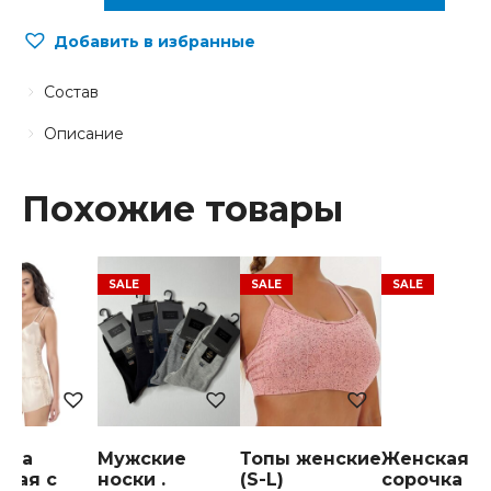
Добавить в избранные
Состав
Описание
Похожие товары
ама
Мужские
Топы женские
Женская
ская с
носки .
(S-L)
сорочка (S