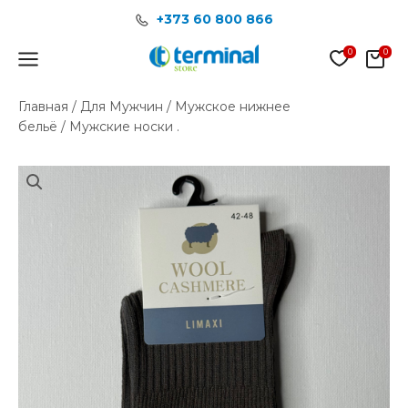
Перейти
+373 60 800 866
к
содержимому
Main
Menu
Главная
/
Для Мужчин
/
Мужское нижнее
бельё
/ Мужские носки .
Количество
товара
Мужские
носки
.