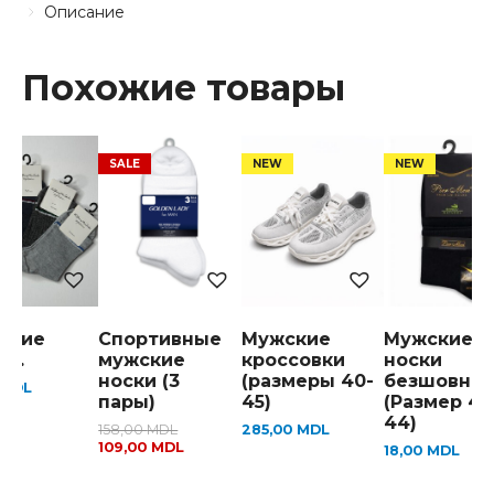
Описание
Похожие товары
ские
Спортивные
Мужские
Мужские
и .
мужские
кроссовки
носки
носки (3
(размеры 40-
безшовны
MDL
пары)
45)
(Размер 41
44)
158,00
MDL
285,00
MDL
109,00
MDL
18,00
MDL