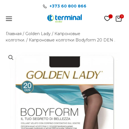
Перейти
+373 60 800 866
к
содержимому
Main
Menu
Главная
/
Golden Lady
/
Капроновые
колготки.
/ Капроновые колготки Bodyform 20 DEN .
Количество
товара
Капроновые
колготки
Bodyform
20
DEN
.