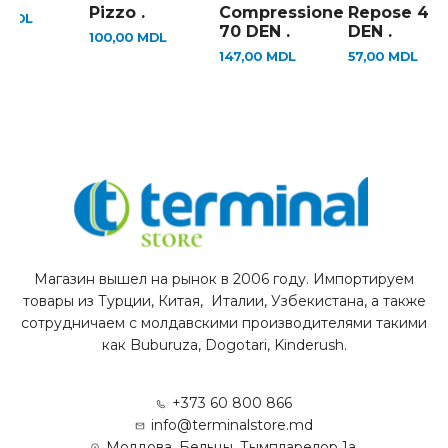
Pizzo .
Сompressione
Repose 40
0
MDL
70 DEN .
DEN .
100,00
MDL
147,00
MDL
57,00
MDL
Магазин вышел на рынок в 2006 году. Импортируем
товары из Турции, Китая, Италии, Узбекистана, а также
сотрудничаем с молдавскими производителями такими
как Buburuza, Dogotari, Kinderush.
+373 60 800 866
info@terminalstore.md
Молдова, Бельцы, Тымпларелор 1а.