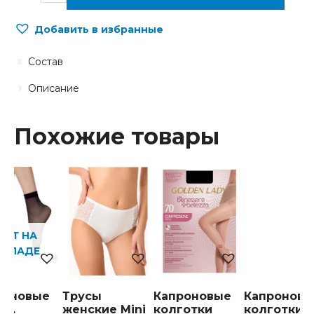
Добавить в избранные
Состав
Описание
Похожие товары
НЕТ НА
СКЛАДЕ
роновые
Трусы
Капроновые
Капроновы
и .
женские Mini
колготки
колготки