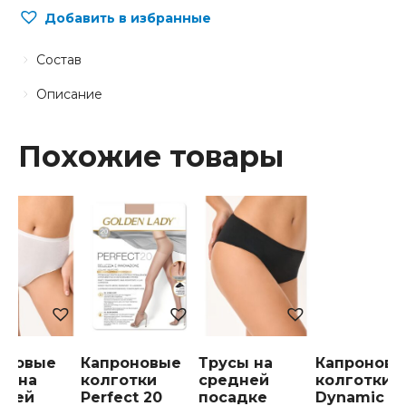
Добавить в избранные
Состав
Описание
Похожие товары
пковые
Капроновые
Трусы на
Капроновы
сы на
колготки
средней
колготки
дней
Perfect 20
посадке
Dynamic 2