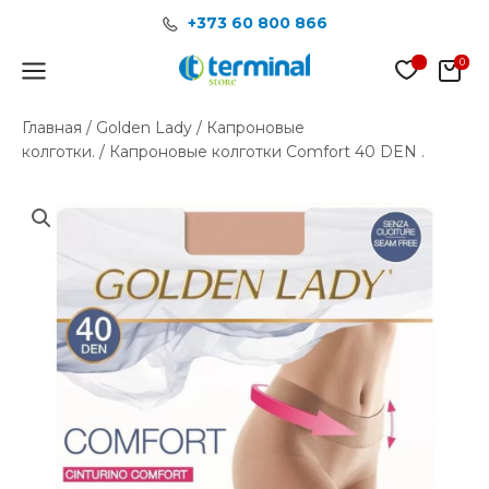
Перейти
+373 60 800 866
к
содержимому
Main
Menu
Главная
/
Golden Lady
/
Капроновые
колготки.
/ Капроновые колготки Сomfort 40 DEN .
Количество
товара
Капроновые
колготки
Сomfort
40
DEN
.