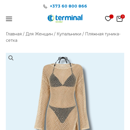
Перейти
+373 60 800 866
к
содержимому
Main
Menu
Главная
/
Для Женщин
/
Купальники
/ Пляжная туника-
сетка
Количество
товара
Пляжная
туника-
сетка