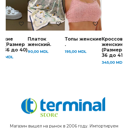
ские
Платок
Топы женские
Кроссовки
ы(Размер
женский.
.
женские
 36 до 40)
(Размеры 
90,00
MDL
195,00
MDL
36 до 41 )
00
MDL
345,00
MDL
Магазин вышел на рынок в 2006 году. Импортируем