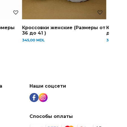
россовки женские (Размеры от
Кеды подросток (
6 до 41 )
до 40)
45,00
MDL
325,00
MDL
а
Наши соцсети
Способы оплаты