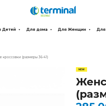
 Детей
Для дома
Для Женщин
Для
 кроссовки (размеры 36-41)
Количество
товара
Женские
Женс
кроссовки
(размеры
36-
(разм
41)