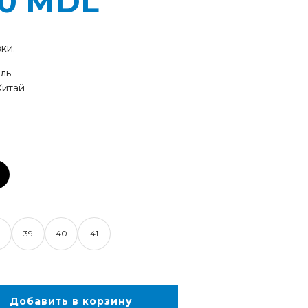
00
MDL
ки.
иль
Китай
8
39
40
41
Добавить в корзину