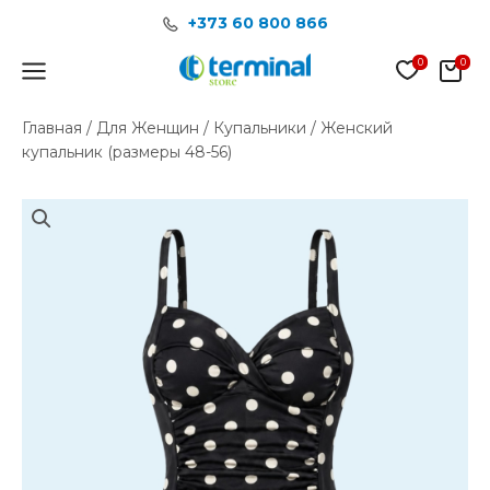
Перейти
+373 60 800 866
к
содержимому
Main
Menu
Главная
/
Для Женщин
/
Купальники
/ Женский
купальник (размеры 48-56)
Количество
товара
Женский
купальник
(размеры
48-
56)