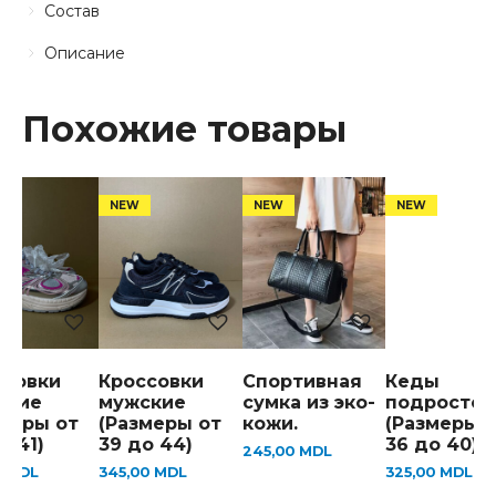
Состав
Описание
Похожие товары
ссовки
Кроссовки
Спортивная
Кеды
ские
мужские
сумка из эко-
подросток
змеры от
(Размеры от
кожи.
(Размеры 
о 41)
39 до 44)
36 до 40)
245,00
MDL
0
MDL
345,00
MDL
325,00
MDL