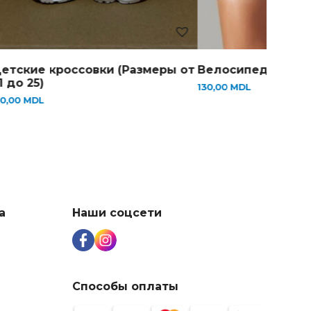
етские кроссовки (Размеры от
Велосипедки женс
1 до 25)
130,00
MDL
50,00
MDL
а
Наши соцсети
Способы оплаты