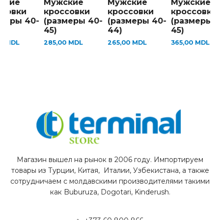
ские
Мужские
Мужские
Мужские
ссовки
кроссовки
кроссовки
кроссовки
меры 40-
(размеры 40-
(размеры 40-
(размеры 4
45)
44)
45)
00
MDL
285,00
MDL
265,00
MDL
365,00
MDL
Магазин вышел на рынок в 2006 году. Импортируем
товары из Турции, Китая, Италии, Узбекистана, а также
сотрудничаем с молдавскими производителями такими
как Buburuza, Dogotari, Kinderush.