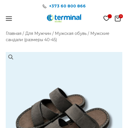
Перейти
+373 60 800 866
к
содержимому
Main
Menu
Главная
/
Для Мужчин
/
Мужская обувь
/ Мужские
сандали (размеры 40-45)
Количество
товара
Мужские
сандали
(размеры
40-
45)