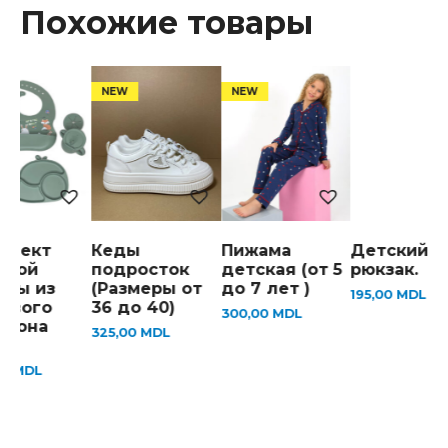
Похожие товары
плект
Кеды
Пижама
Детский
ской
подросток
детская (от 5
рюкзак.
уды из
(Размеры от
до 7 лет )
195,00
MDL
евого
36 до 40)
300,00
MDL
икона
325,00
MDL
)
00
MDL