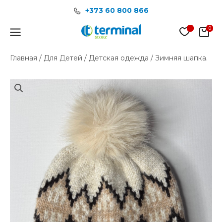
Перейти
+373 60 800 866
к
содержимому
Main
Menu
Главная
/
Для Детей
/
Детская одежда
/ Зимняя шапка.
Количество
товара
Зимняя
шапка.