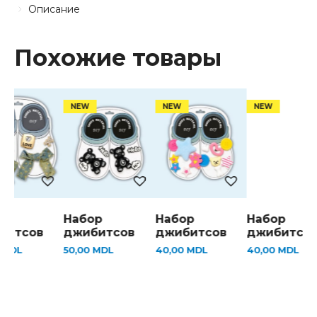
Описание
Похожие товары
ор
Набор
Набор
Набор
битсов
джибитсов
джибитсов
джибитсо
0
MDL
50,00
MDL
40,00
MDL
40,00
MDL