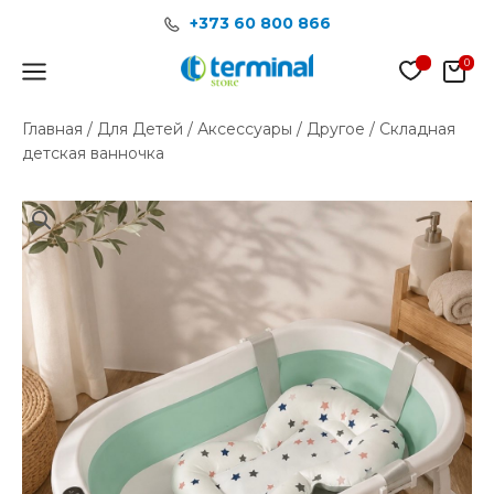
Перейти
+373 60 800 866
к
содержимому
Main
Menu
Главная
/
Для Детей
/
Аксессуары
/
Другое
/ Складная
детская ванночка
Количество
товара
Складная
детская
ванночка