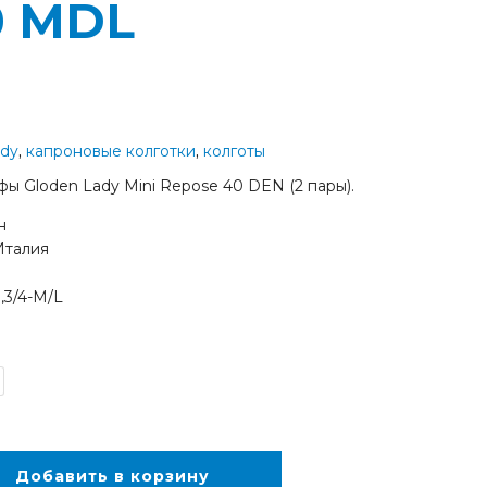
0
MDL
ady
,
капроновые колготки
,
колготы
ы Gloden Lady Mini Repose 40 DEN (2 пары).
н
Италия
,3/4-M/L
Добавить в корзину