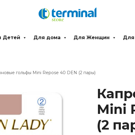
 Детей
Для дома
Для Женщин
Для
оновые гольфы Mini Repose 40 DEN (2 пары)
Количество
товара
Капр
Капроновые
гольфы
Mini
Mini
Repose
40
(2 па
DEN
(2