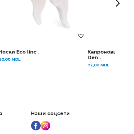
оски Eco line .
Капроновые колго
Den .
0,00
MDL
72,00
MDL
а
Наши соцсети