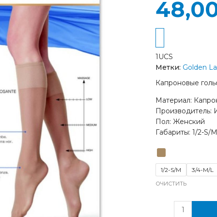
48,0
пары)
1UCS
Метки:
Golden L
Капроновые гольф
Материал: Капро
Производитель: 
Пол: Женский
Габариты: 1/2-S/M
1/2-S/M
3/4-M/L
ОЧИСТИТЬ