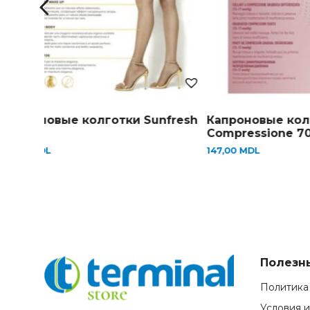
Капроновые колготки Sunfresh
Капроновые кол
10 DEN
Сompressione 70 
50,00
MDL
147,00
MDL
Полезн
Политика
Условия 