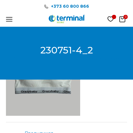
Перейти
Post
+373 60 800 866
к
navigation
содержимому
Main
Menu
230751-4_2
От
Менеджер продаж Terminal Store
/
04.02.2024