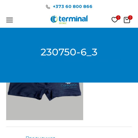
Перейти
Post
+373 60 800 866
к
navigation
содержимому
Main
Menu
230750-6_3
От
Менеджер продаж Terminal Store
/
29.01.2024