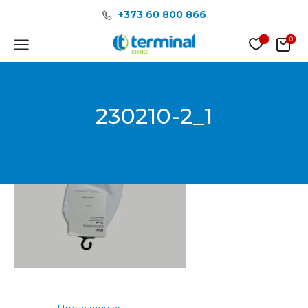
Перейти
Post
+373 60 800 866
к
navigation
содержимому
Main
Menu
230210-2_1
От
Менеджер продаж Terminal Store
/
29.01.2024