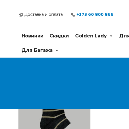
Перейти
Post
к
navigation
Доставка и оплата
+373 60 800 866
содержимому
Новинки
Скидки
Golden Lady
Для
Для Багажа