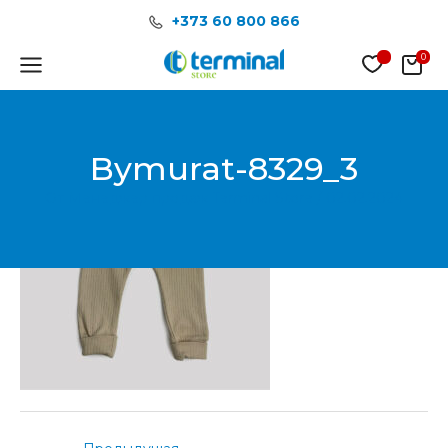
Перейти
Post
+373 60 800 866
к
navigation
содержимому
Main
Menu
Bymurat-8329_3
От
Менеджер продаж Terminal Store
/
02.02.2024