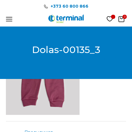
Перейти
Post
+373 60 800 866
к
navigation
содержимому
Main
Menu
Dolas-00135_3
От
Менеджер продаж Terminal Store
/
02.02.2024