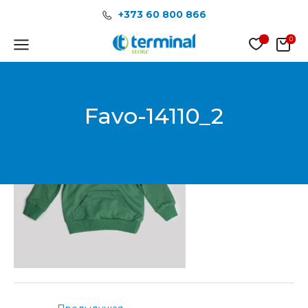
Перейти
Post
+373 60 800 866
к
navigation
содержимому
Main
Menu
Favo-14110_2
От
Менеджер продаж Terminal Store
/
01.02.2024