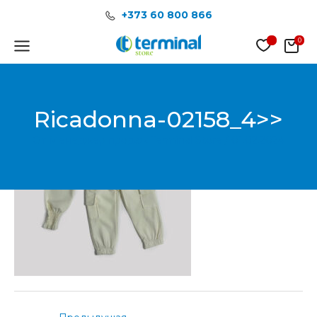
Перейти
Post
+373 60 800 866
к
navigation
содержимому
Main
Menu
Ricadonna-02158_4>>
От
Менеджер продаж Terminal Store
/
01.02.2024