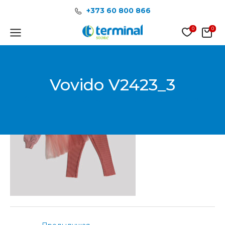
Перейти
Post
+373 60 800 866
к
navigation
содержимому
Main
Menu
Vovido V2423_3
От
Менеджер продаж Terminal Store
/
31.01.2024