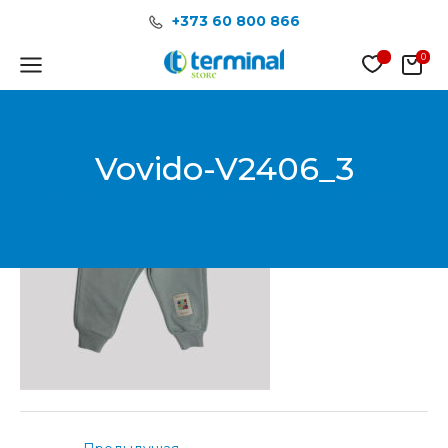
Перейти
Post
+373 60 800 866
к
navigation
содержимому
Main
Menu
Vovido-V2406_3
От
Менеджер продаж Terminal Store
/
30.01.2024