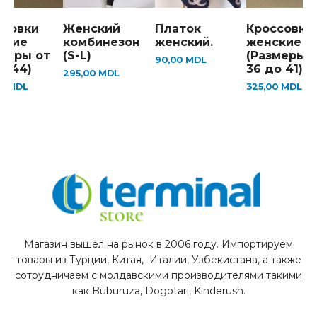
ссовки
Женский
Платок
Кроссовки
ские
комбинезон
женский.
женские
змеры от
(S-L)
(Размеры 
90,00
MDL
о 44)
36 до 41)
295,00
MDL
00
MDL
325,00
MDL
Магазин вышел на рынок в 2006 году. Импортируем
товары из Турции, Китая, Италии, Узбекистана, а также
сотрудничаем с молдавскими производителями такими
как Buburuza, Dogotari, Kinderush.