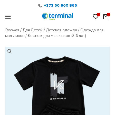
Перейти
+373 60 800 866
к
содержимому
Main
Menu
Главная
/
Для Детей
/
Детская одежда
/
Одежда для
мальчиков
/ Костюм для мальчиков (3-6 лет)
Количество
товара
Костюм
для
мальчиков
(3-
6
лет)