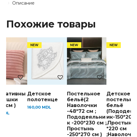
Описание
Похожие товары
оративны
Детское
Постельное
Детское
одушки
полотенце
бельё(2
постельно
50 см )
Наволочки
бельё
160,00
MDL
-48*72 см ;
(Пододеял
0
MDL
Пододеяльни
ик-150*200
к -200*230 см ;
,Простынь-
Простынь
*220 см
-250*270 см )
;Наволочка