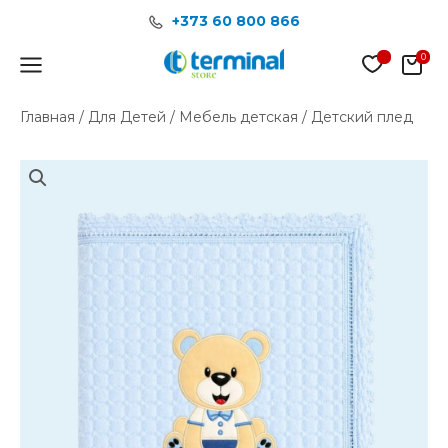
Перейти
+373 60 800 866
к
содержимому
Main
Menu
Главная
/
Для Детей
/
Мебель детская
/ Детский плед
Количество
товара
Детский
плед