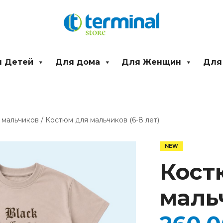
 Детей
Для дома
Для Женщин
Для
 мальчиков
/ Костюм для мальчиков (6-8 лет)
Количество
товара
Костюм
Кост
для
мальчиков
(6-
мальч
8
лет)