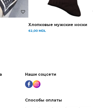
лопковые мужские носки
Топы женские .
2,00
MDL
185,00
MDL
а
Наши соцсети
Способы оплаты