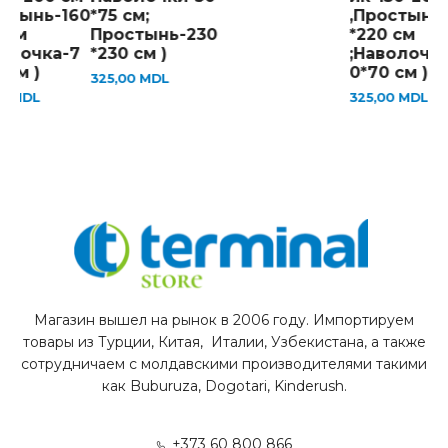
стынь-160
*75 см;
,Простынь-
 см
Простынь-230
*220 см
олочка-7
*230 см )
;Наволочка
 см )
0*70 см )
325,00
MDL
00
MDL
325,00
MDL
Магазин вышел на рынок в 2006 году. Импортируем
товары из Турции, Китая, Италии, Узбекистана, а также
сотрудничаем с молдавскими производителями такими
как Buburuza, Dogotari, Kinderush.
+373 60 800 866