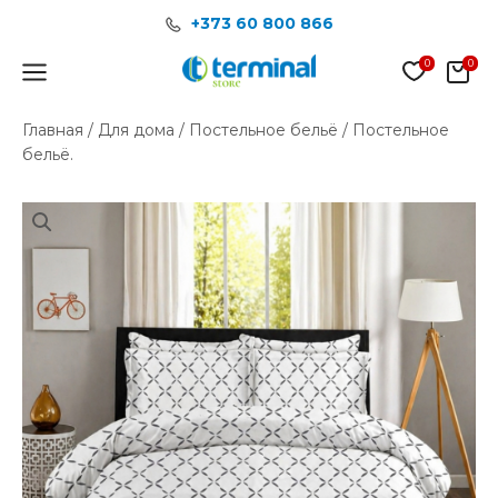
Перейти
+373 60 800 866
к
содержимому
Main
Menu
Главная
/
Для дома
/
Постельное бельё
/ Постельное
бельё.
Количество
товара
Постельное
бельё.