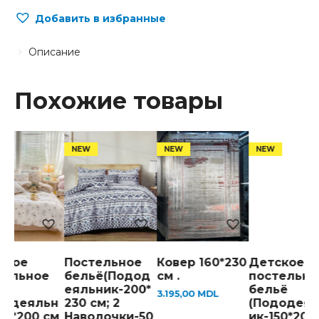
Добавить в избранные
Описание
Похожие товары
ское
Постельное
Ковер 160*230
Детское
тельное
бельё(Подод
см .
постельно
ьё
еяльник-200*
бельё
3.195,00
MDL
додеяльн
230 см; 2
(Пододеял
50*200 см
Наволочки-50
ик-150*200