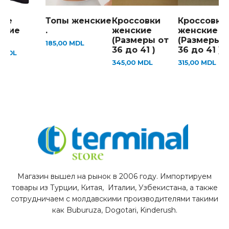
кие
Топы женские
Кроссовки
Кроссовки
ские
.
женские
женские
ки
(Размеры от
(Размеры 
185,00
MDL
36 до 41 )
36 до 41 )
0
MDL
345,00
MDL
315,00
MDL
Магазин вышел на рынок в 2006 году. Импортируем
товары из Турции, Китая, Италии, Узбекистана, а также
сотрудничаем с молдавскими производителями такими
как Buburuza, Dogotari, Kinderush.