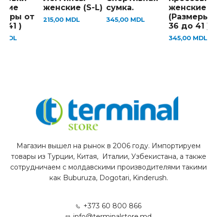
ские
женские (S-L)
сумка.
женские
змеры от
(Размеры 
215,00
MDL
345,00
MDL
о 41 )
36 до 41 )
0
MDL
345,00
MDL
Магазин вышел на рынок в 2006 году. Импортируем
товары из Турции, Китая, Италии, Узбекистана, а также
сотрудничаем с молдавскими производителями такими
как Buburuza, Dogotari, Kinderush.
+373 60 800 866
info@terminalstore.md