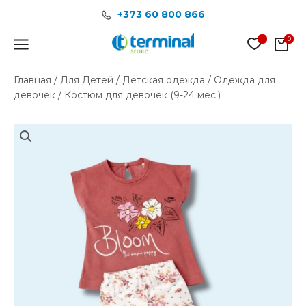
Перейти
+373 60 800 866
к
содержимому
Main
Menu
Главная
/
Для Детей
/
Детская одежда
/
Одежда для
девочек
/ Костюм для девочек (9-24 мес.)
Количество
товара
Костюм
для
девочек
(9-
24
мес.)