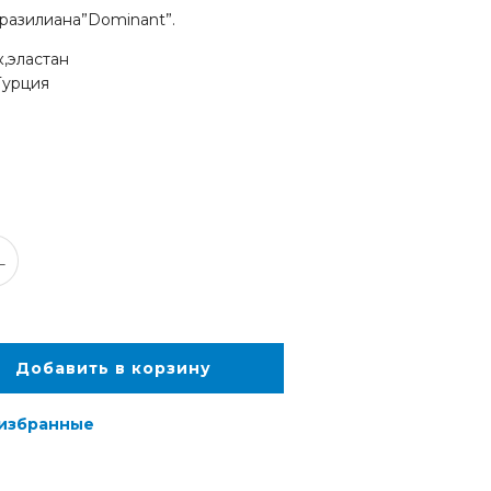
разилиана”Dominant”.
,эластан
Турция
L
Добавить в корзину
 избранные