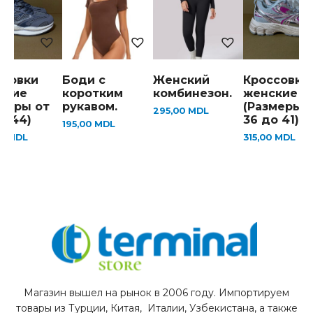
ссовки
Боди с
Женский
Кроссовки
ские
коротким
комбинезон.
женские
змеры от
рукавом.
(Размеры 
295,00
MDL
о 44)
36 до 41)
195,00
MDL
00
MDL
315,00
MDL
Магазин вышел на рынок в 2006 году. Импортируем
товары из Турции, Китая, Италии, Узбекистана, а также