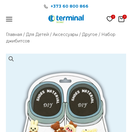
Перейти
+373 60 800 866
к
содержимому
Main
Menu
Главная
/
Для Детей
/
Аксессуары
/
Другое
/ Набор
джибитсов
Количество
товара
Набор
джибитсов