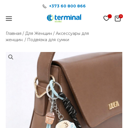
Перейти
+373 60 800 866
к
содержимому
Main
Menu
Главная
/
Для Женщин
/
Аксессуары для
женщин.
/ Подвязка для сумки
Количество
товара
Подвязка
для
сумки