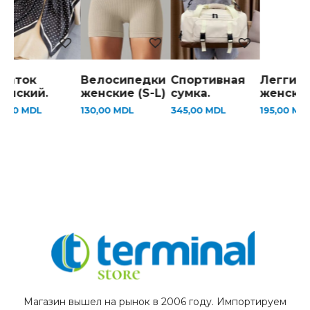
ток
Велосипедки
Спортивная
Леггинсы
ский.
женские (S-L)
сумка.
женские (S
0
MDL
130,00
MDL
345,00
MDL
195,00
MDL
Магазин вышел на рынок в 2006 году. Импортируем