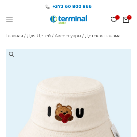
Перейти
+373 60 800 866
к
содержимому
Main
Menu
Главная
/
Для Детей
/
Аксессуары
/ Детская панама
Количество
товара
Детская
панама