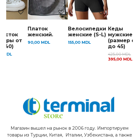
ы
Платок
Велосипедки
Кеды
росток
женский.
женские (S-L)
мужские
змеры от
(размер от
90,00
MDL
155,00
MDL
о 40)
до 45)
00
MDL
425,00
MDL
395,00
MDL
Магазин вышел на рынок в 2006 году. Импортируем
товары из Турции, Китая, Италии, Узбекистана, а также