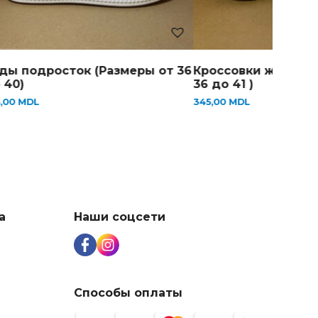
россовки женские (Размеры от
Кроссовки мужски
6 до 41 )
39 до 44)
45,00
MDL
345,00
MDL
а
Наши соцсети
Способы оплаты