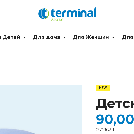
 Детей
Для дома
Для Женщин
Для
Количество
товара
Детская
Детс
панама
90,0
250962-1