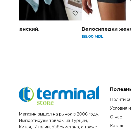
Велосипедки женские (S-L)
Платок женский.
155,00
MDL
90,00
MDL
Полезн
Политика
Условия 
Магазин вышел на рынок в 2006 году.
О нас
Импортируем товары из Турции,
Каталог
Китая, Италии, Узбекистана, а также