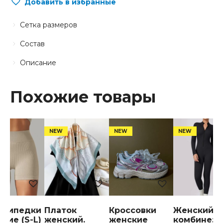
Добавить в избранные
Сетка размеров
Состав
Описание
Похожие товары
осипедки
Платок
Кроссовки
Женский
кие (S-L)
женский.
женские
комбинезо