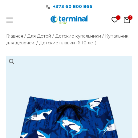
Перейти
+373 60 800 866
к
содержимому
Main
Menu
Главная
/
Для Детей
/
Детские купальники
/
Купальник
для девочек.
/ Детские плавки (6-10 лет)
Количество
товара
Детские
плавки
(6-
10
лет)