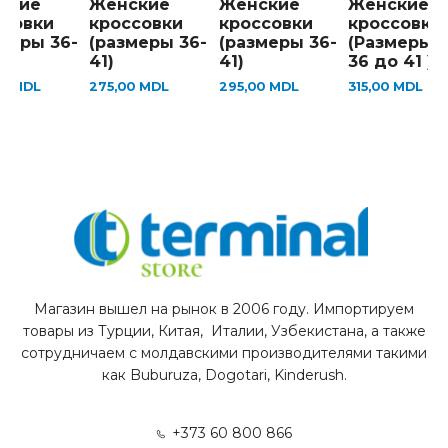
ские
Женские
Женские
Женские
ссовки
кроссовки
кроссовки
кроссовки
меры 36-
(размеры 36-
(размеры 36-
(Размеры 
41)
41)
36 до 41 )
00
MDL
275,00
MDL
295,00
MDL
315,00
MDL
Магазин вышел на рынок в 2006 году. Импортируем
товары из Турции, Китая, Италии, Узбекистана, а также
сотрудничаем с молдавскими производителями такими
как Buburuza, Dogotari, Kinderush.
+373 60 800 866