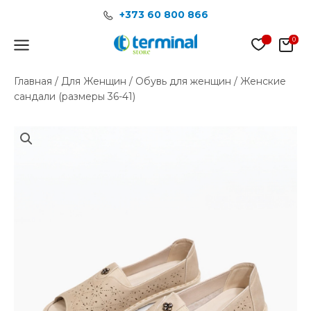
Перейти
+373 60 800 866
к
содержимому
Main
Menu
Главная
/
Для Женщин
/
Обувь для женщин
/ Женские
сандали (размеры 36-41)
Количество
товара
Женские
сандали
(размеры
36-
41)