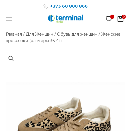
Перейти
+373 60 800 866
к
содержимому
Main
Menu
Главная
/
Для Женщин
/
Обувь для женщин
/ Женские
кроссовки (размеры 36-41)
Количество
товара
Женские
кроссовки
(размеры
36-
41)