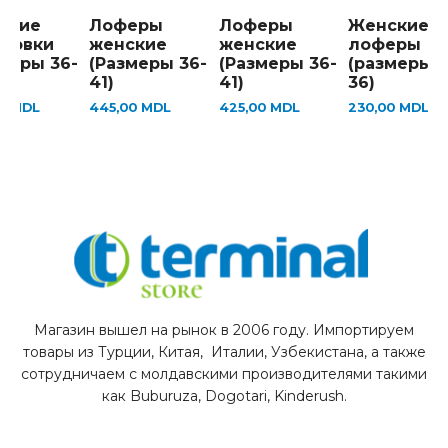
ские
Лоферы
Лоферы
Женские
ссовки
женские
женские
лоферы
меры 36-
(Размеры 36-
(Размеры 36-
(размеры 3
41)
41)
36)
00
MDL
445,00
MDL
425,00
MDL
230,00
MDL
Магазин вышел на рынок в 2006 году. Импортируем
товары из Турции, Китая, Италии, Узбекистана, а также
сотрудничаем с молдавскими производителями такими
как Buburuza, Dogotari, Kinderush.