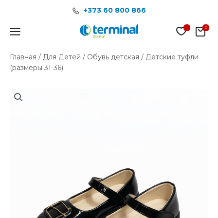
Перейти
+373 60 800 866
к
содержимому
Main
Menu
Главная
/
Для Детей
/
Обувь детская
/ Детские туфли
(размеры 31-36)
Количество
товара
Детские
туфли
(размеры
31-
36)