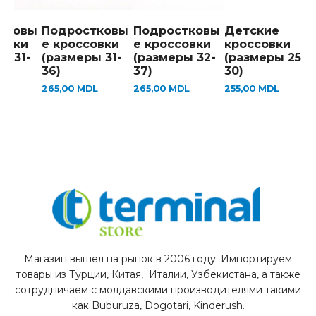
тковы
Подростковы
Подростковы
Детские
овки
е кроссовки
е кроссовки
кроссовки
ы 31-
(размеры 31-
(размеры 32-
(размеры 25-
36)
37)
30)
L
265,00
MDL
265,00
MDL
255,00
MDL
Магазин вышел на рынок в 2006 году. Импортируем
товары из Турции, Китая, Италии, Узбекистана, а также
сотрудничаем с молдавскими производителями такими
как Buburuza, Dogotari, Kinderush.